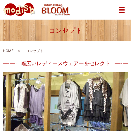
メ
コンセプト
HOME
コンセプト
幅広いレディースウェアーをセレクト