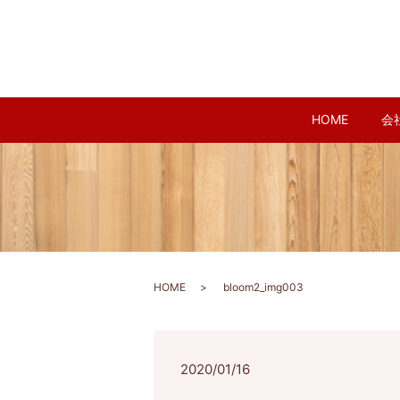
HOME
会
HOME
bloom2_img003
2020/01/16