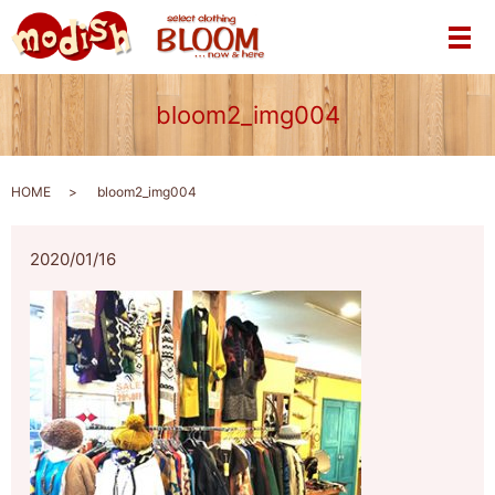
メ
bloom2_img004
HOME
bloom2_img004
2020/01/16