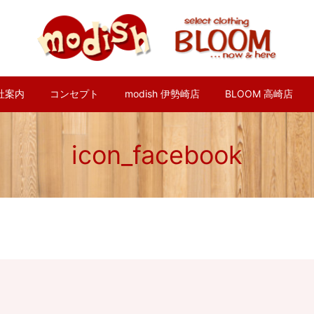
社案内
コンセプト
modish 伊勢崎店
BLOOM 高崎店
icon_facebook