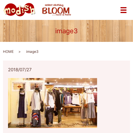
メ
image3
HOME
image3
2018/07/27