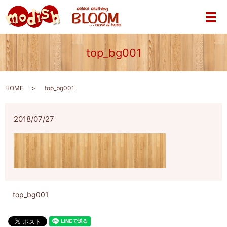
メ
top_bg001
HOME
top_bg001
2018/07/27
top_bg001