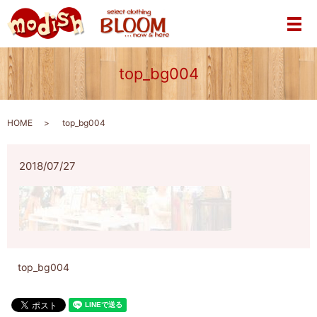
メ
top_bg004
HOME
top_bg004
2018/07/27
top_bg004